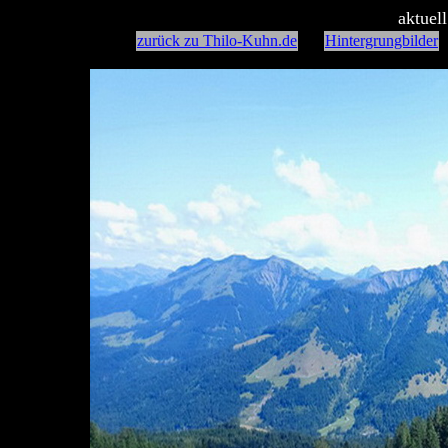
aktuel
zurück zu Thilo-Kuhn.de
Hintergrungbilder