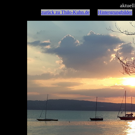
aktuel
zurück zu Thilo-Kuhn.de
Hintergrungbilder