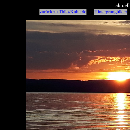
aktuel
zurück zu Thilo-Kuhn.de
Hintergrungbilder