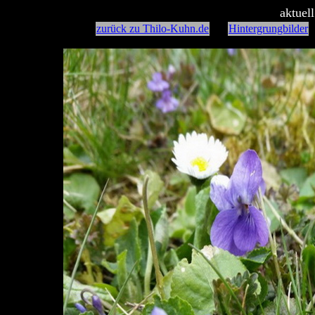
aktuel
zurück zu Thilo-Kuhn.de
Hintergrungbilder