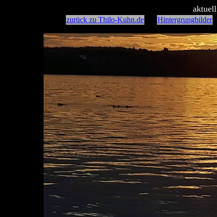
aktuel
zurück zu Thilo-Kuhn.de
Hintergrungbilder