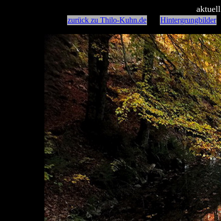
aktuel
zurück zu Thilo-Kuhn.de
Hintergrungbilder