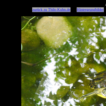
zurück zu Thilo-Kuhn.de
Hintergrungbilder