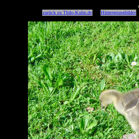
zurück zu Thilo-Kuhn.de
Hintergrungbilder