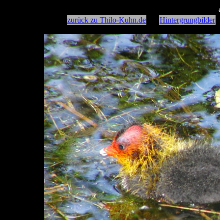
zurück zu Thilo-Kuhn.de
Hintergrungbilder